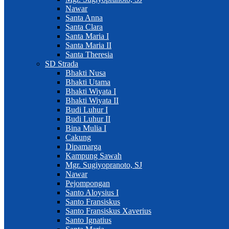
Nawar
Santa Anna
Santa Clara
Santa Maria I
Santa Maria II
Santa Theresia
SD Strada
Bhakti Nusa
Bhakti Utama
Bhakti Wiyata I
Bhakti Wiyata II
Budi Luhur I
Budi Luhur II
Bina Mulia I
Cakung
Dipamarga
Kampung Sawah
Mgr. Sugiyopranoto, SJ
Nawar
Pejompongan
Santo Aloysius I
Santo Fransiskus
Santo Fransiskus Xaverius
Santo Ignatius