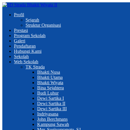
Profil
Sejarah
Struktur Organisasi
Prestasi
Program Sekolah
Galeri
Pendaftaran
Hubungi Kami
Sekolah
Web Sekolah
TK Strada
Bhakti Nusa
Bhakti Utama
Bhakti Wiyata
Bina Sejahtera
Budi Luhur
Dewi Sartika I
Dewi Sartika II
Dewi Sartika III
Indriyasana
John Berchmans
Kampung Sawah
Mgr. Sugiyopranoto, SJ