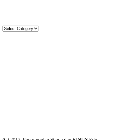
Tel. (021)-4204821; 4256572; 4269519 / Fax. (021)-4258809
Kategori
Kategori
Komentar
Kevin Danu
on
MISA PEMBUKAAN TAHUN AJARAN 202
Carles J
on
MISA PEMBUKAAN TAHUN AJARAN 2026/2
Carles J
on
MISA PEMBUKAAN TAHUN AJARAN 2026/2
Nikita Mahulae
on
MISA PEMBUKAAN TAHUN AJARAN 2
Moris
on
MISA PEMBUKAAN TAHUN AJARAN 2026/202
Statistik
Total
2962
48784
Today
13
23
This Week
283
1156
This Month
303
3503
(C) 2017, Perkumpulan Strada dan BINUS Edu