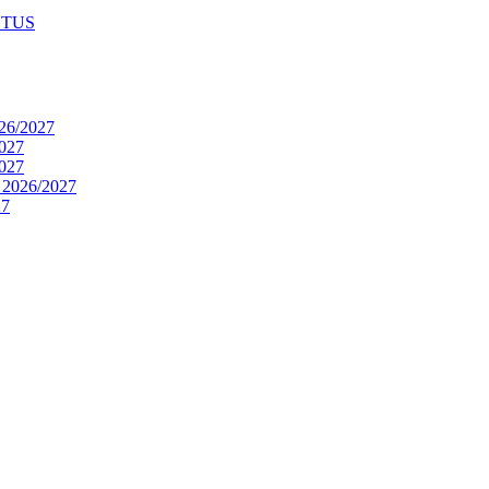
STUS
6/2027
027
027
026/2027
7