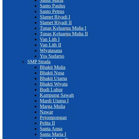
Santa Maria
Santo Paulus
Santo Petrus
Slamet Riyadi I
Slamet Riyadi II
Tunas Keluarga Mulia I
Tunas Keluarga Mulia II
Van Lith I
Van Lith II
Wiyatasana
Yos Sudarso
SMP Strada
Bhakti Mulia
Bhakti Nusa
Bhakti Utama
Bhakti Wiyata
Budi Luhur
Kampung Sawah
Mardi Utama I
Marga Mulia
Nawar
Pejompongan
Pelita II
Santa Anna
Santa Maria I