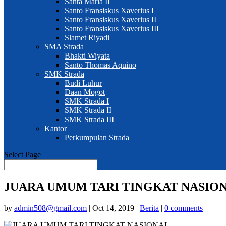
Santa Maria II
Santo Fransiskus Xaverius I
Santo Fransiskus Xaverius II
Santo Fransiskus Xaverius III
Slamet Riyadi
SMA Strada
Bhakti Wiyata
Santo Thomas Aquino
SMK Strada
Budi Luhur
Daan Mogot
SMK Strada I
SMK Strada II
SMK Strada III
Kantor
Perkumpulan Strada
Select Page
JUARA UMUM TARI TINGKAT NASIO
by
admin508@gmail.com
|
Oct 14, 2019
|
Berita
|
0 comments