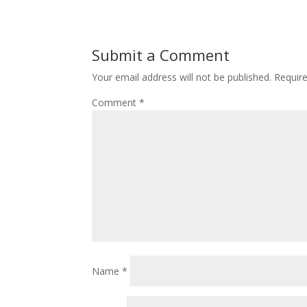
b
t
a
h
o
o
i
a
Submit a Comment
o
d
l
r
Your email address will not be published.
Requir
k
o
e
Comment
*
n
Name
*