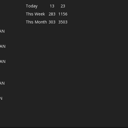
Today
13
23
This Week
283
1156
This Month
303
3503
AN
AAN
AAN
AN
N