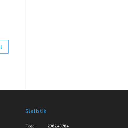
Statistik
Total
2962
48784