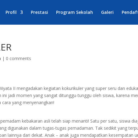
Profil
Prestasi
Program Sekolah
Galeri
Pendaf
LER
a
|
0 comments
Wiyata II mengadakan kegiatan kokurikuler yang super seru dan eduka
ini jadi momen yang sangat ditunggu-tunggu oleh siswa, karena me
an cara yang menyenangkan!
pemadam kebakaran asli telah siap menanti! Satu per satu, siswa dia
 yang digunakan dalam tugas-tugas pemadaman. Tak sedikit yang terp
apan lainnya dari dekat. Anak – anak juga mendapatkan kesempatan u