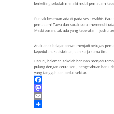
berkeliling sekolah menaiki mobil pemadam keb
Puncak keseruan ada di pada sesi terakhir. Para
pemadam! Tawa dan sorak-sorai memenuhi udara
Meski basah, tak ada yang keberatan—justru ter
Anak-anak belajar bahwa menjadi petugas pema
kepedulian, kedisiplinan, dan kerja sama tim.
Hari ini, halaman sekolah berubah menjadi tempa
pulang dengan cerita seru, pengetahuan baru, 
yang tangguh dan peduli sekitar.
F
a
M
c
a
E
e
s
m
S